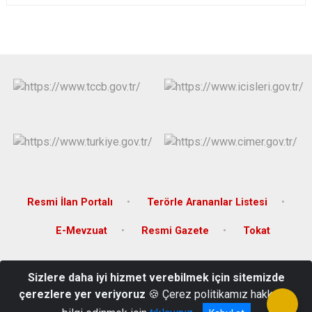
Resmi İlan Portalı
Terörle Arananlar Listesi
E-Mevzuat
Resmi Gazete
Tokat
Karşıyaka Mahallesi, Orhangazi Caddesi, 26 Haziran Atatürk Kültür
Sizlere daha iyi hizmet verebilmek için sitemizde
Sarayı, Tokat
çerezlere yer veriyoruz
🍪 Çerez politikamız hakkında
(0 356) 228 90 30