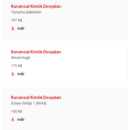
Yazışma Şablonları
797 KB
indir
Antetli Kağıt
175 KB
indir
Dosya Sırtlığı 1 (Word)
100 KB
indir