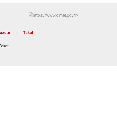
azete
Tokat
 Tokat