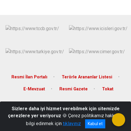
Resmi İlan Portalı
Terörle Arananlar Listesi
E-Mevzuat
Resmi Gazete
Tokat
Karşıyaka Mahallesi, Orhangazi Caddesi, 26 Haziran Atatürk Kültür
Sizlere daha iyi hizmet verebilmek için sitemizde
Sarayı, Tokat
çerezlere yer veriyoruz
🍪 Çerez politikamız hakkında
(0 356) 228 90 30
bilgi edinmek için
tıklayınız
Kabul et