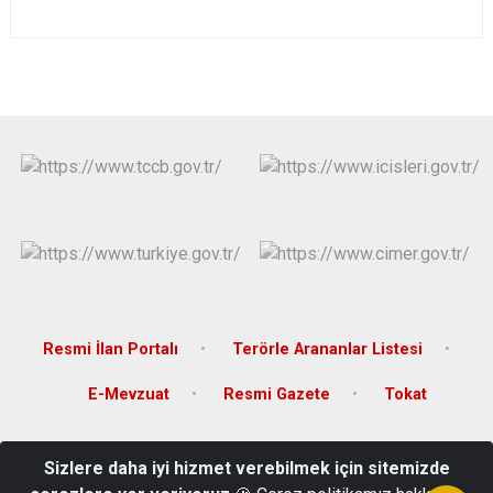
Resmi İlan Portalı
Terörle Arananlar Listesi
E-Mevzuat
Resmi Gazete
Tokat
Karşıyaka Mahallesi, Orhangazi Caddesi, 26 Haziran Atatürk Kültür
Sizlere daha iyi hizmet verebilmek için sitemizde
Sarayı, Tokat