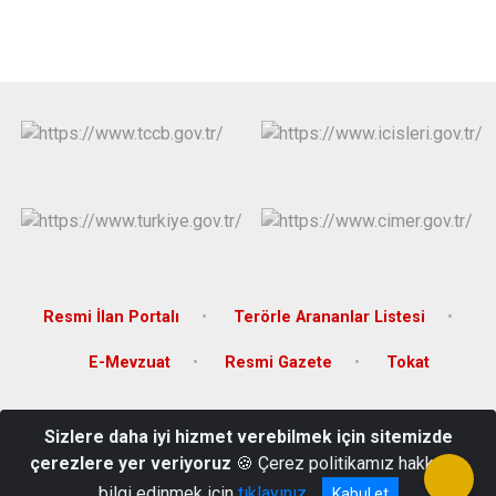
Resmi İlan Portalı
Terörle Arananlar Listesi
E-Mevzuat
Resmi Gazete
Tokat
Karşıyaka Mahallesi, Orhangazi Caddesi, 26 Haziran Atatürk Kültür
Sizlere daha iyi hizmet verebilmek için sitemizde
Sarayı, Tokat
çerezlere yer veriyoruz
🍪 Çerez politikamız hakkında
(0 356) 228 90 30
bilgi edinmek için
tıklayınız
Kabul et