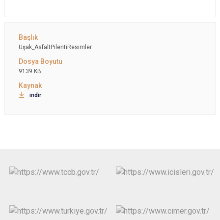
Uşak_AsfaltPilentiResimler
9139 KB
indir